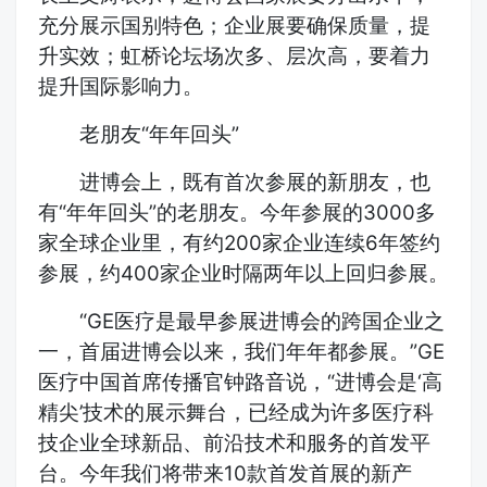
充分展示国别特色；企业展要确保质量，提
升实效；虹桥论坛场次多、层次高，要着力
提升国际影响力。
老朋友“年年回头”
进博会上，既有首次参展的新朋友，也
有“年年回头”的老朋友。今年参展的3000多
家全球企业里，有约200家企业连续6年签约
参展，约400家企业时隔两年以上回归参展。
“GE医疗是最早参展进博会的跨国企业之
一，首届进博会以来，我们年年都参展。”GE
医疗中国首席传播官钟路音说，“进博会是‘高
精尖’技术的展示舞台，已经成为许多医疗科
技企业全球新品、前沿技术和服务的首发平
台。今年我们将带来10款首发首展的新产