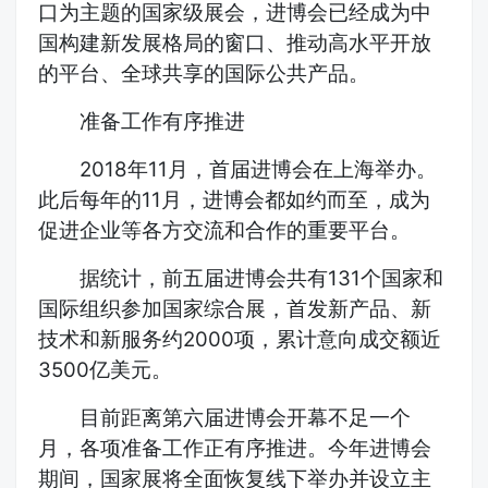
口为主题的国家级展会，进博会已经成为中
国构建新发展格局的窗口、推动高水平开放
的平台、全球共享的国际公共产品。
准备工作有序推进
2018年11月，首届进博会在上海举办。
此后每年的11月，进博会都如约而至，成为
促进企业等各方交流和合作的重要平台。
据统计，前五届进博会共有131个国家和
国际组织参加国家综合展，首发新产品、新
技术和新服务约2000项，累计意向成交额近
3500亿美元。
目前距离第六届进博会开幕不足一个
月，各项准备工作正有序推进。今年进博会
期间，国家展将全面恢复线下举办并设立主