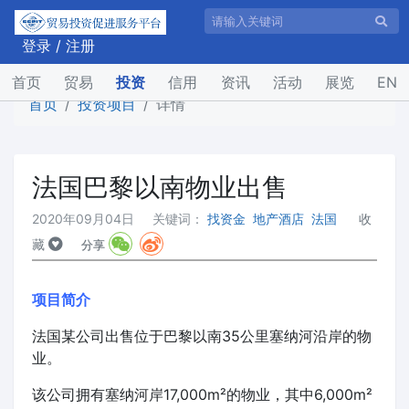
登录
/
注册
(current)
首页
贸易
投资
信用
资讯
活动
展览
EN
首页
投资项目
详情
法国巴黎以南物业出售
2020年09月04日
关键词：
找资金
地产酒店
法国
收
藏
分享
项目简介
法国某公司出售位于巴黎以南35公里塞纳河沿岸的物
业。
该公司拥有塞纳河岸17,000m²的物业，其中6,000m²