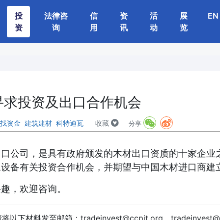
投
法律咨
信
资
活
展
EN
资
询
用
讯
动
览
寻求投资及出口合作机会
找资金
建筑建材
科特迪瓦
收藏
分享
出口公司，是具有政府颁发的木材出口资质的十家企业
工设备有关投资合作机会，并期望与中国木材进口商建
兴趣，欢迎咨询。
发至邮箱：tradeinvest@ccpit.org tradeinvest@itc.