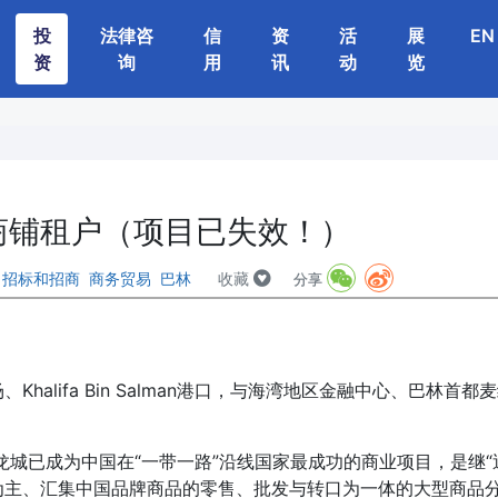
投
法律咨
信
资
活
展
EN
资
询
用
讯
动
览
商铺租户（项目已失效！）
：
招标和招商
商务贸易
巴林
收藏
分享
Khalifa Bin Salman港口，与海湾地区金融中心、巴林首
林龙城已成为中国在“一带一路”沿线国家最成功的商业项目，是继“
为主、汇集中国品牌商品的零售、批发与转口为一体的大型商品